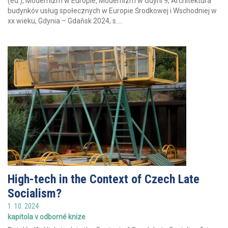
(ed.), Modernizm w Europie, Modernizm w Gdyni 9, Architektura
budynkóv usług społecznych w Europie Środkowej i Wschodniej w
xx wieku, Gdynia – Gdaňsk 2024, s....
High-tech in the Context of Czech Late
Socialism?
1. 10. 2024
kapitola v odborné knize